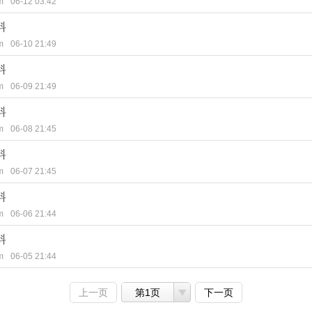
m
06-12 03:42
料
m
06-10 21:49
料
m
06-09 21:49
料
m
06-08 21:45
料
m
06-07 21:45
料
m
06-06 21:44
料
m
06-05 21:44
上一页
第1页
下一页