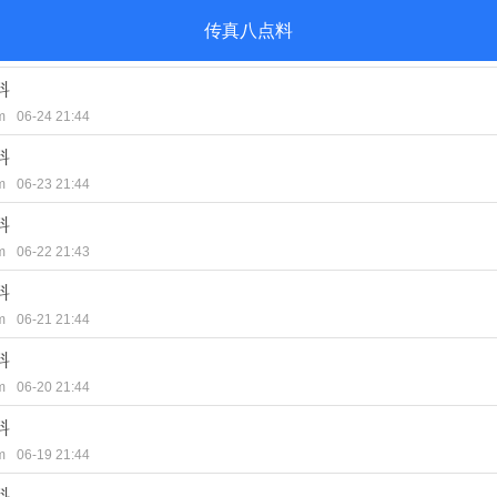
传真八点料
料
m
06-24 21:44
料
m
06-23 21:44
料
m
06-22 21:43
料
m
06-21 21:44
料
m
06-20 21:44
料
m
06-19 21:44
料