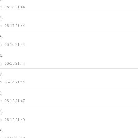
m
06-18 21:44
料
m
06-17 21:44
料
m
06-16 21:44
料
m
06-15 21:44
料
m
06-14 21:44
料
m
06-13 21:47
料
m
06-12 21:49
料